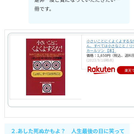
冊です。
小さいことにくよくよするな!
ん、すべては小さなこと / 
カールソン 【本】
価格：1,650円（税込、送料別
(2023/9/18時点)
楽天
２.あした死ぬかもよ？ 人生最後の日に笑って