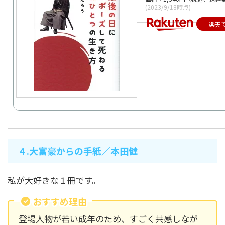
(2023/9/18時点)
楽天
４.大富豪からの手紙／本田健
私が大好きな１冊です。
おすすめ理由
登場人物が若い成年のため、すごく共感しなが