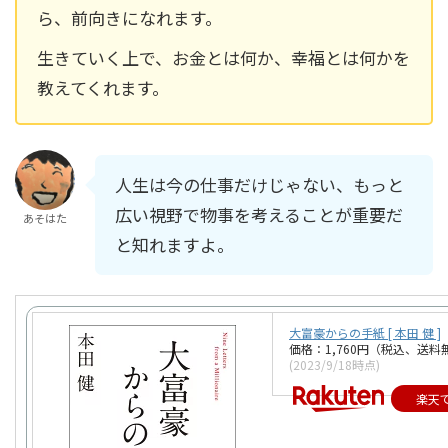
ら、前向きになれます。
生きていく上で、お金とは何か、幸福とは何かを
教えてくれます。
人生は今の仕事だけじゃない、もっと
広い視野で物事を考えることが重要だ
あそはた
と知れますよ。
大富豪からの手紙 [ 本田 健 ]
価格：1,760円（税込、送料
(2023/9/18時点)
楽天