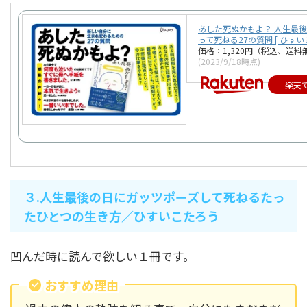
あした死ぬかもよ？ 人生最
って死ねる27の質問 [ ひすい
価格：1,320円（税込、送料
(2023/9/18時点)
楽天
３.人生最後の日にガッツポーズして死ねるたっ
たひとつの生き方／ひすいこたろう
凹んだ時に読んで欲しい１冊です。
おすすめ理由