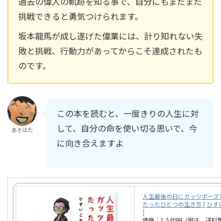
過去の偉人の軌跡を知る事で、自分にもまだまだ
挑戦できると勇気つけられます。
坂本龍馬が成し遂げた偉業には、計り知れない失
敗と挑戦、行動力があってからこそ達成されたも
のです。
この本を読むと、一度きりの人生に対
して、自分の命を使い切る思いで、今
あそはた
に向き合えますよ
人生最後の日にガッツポーズ
たったひとつの生き方 [ ひ
]
価格：1,540円（税込、送料