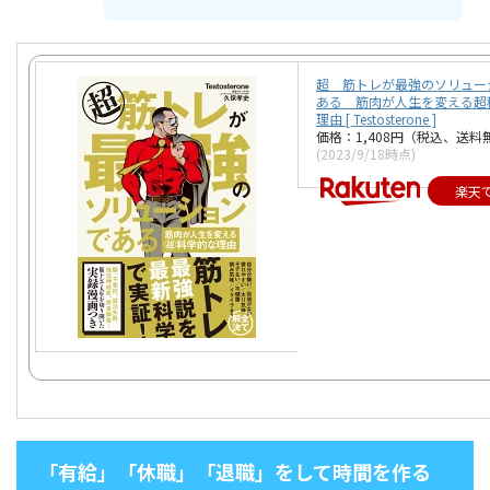
超 筋トレが最強のソリュー
ある 筋肉が人生を変える超
理由 [ Testosterone ]
価格：1,408円（税込、送料
(2023/9/18時点)
楽天
「有給」「休職」「退職」をして時間を作る